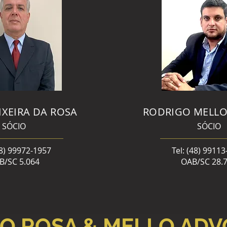
IXEIRA DA ROSA
RODRIGO MELLO
SÓCIO
SÓCIO
48) 99972-1957
Tel: (48) 9911
B/SC 5.064
OAB/SC 28.
TO
ROSA & MELLO AD