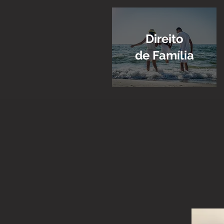
Direito
de Família