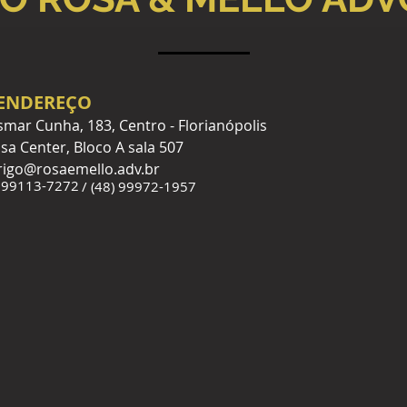
ENDEREÇO
Osmar Cunha, 183, Centro - Florianópolis
isa Center, Bloco A sala 507
rigo@rosaemello.adv.br
) 99113-7272
/ (48) 99972-1957