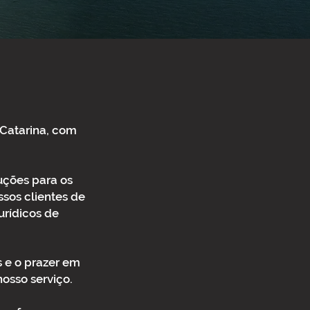
 Catarina, com
luções para os
sos clientes de
urídicos de
s e o prazer em
nosso serviço.