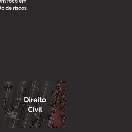
com foco em
ão de riscos,
Direito
Civil