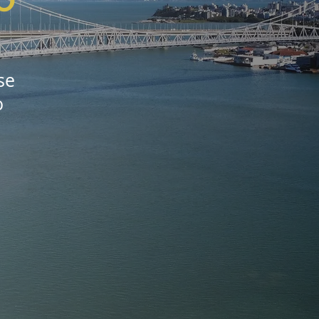
O
se
o