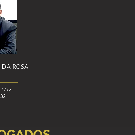
 DA ROSA
3-7272
732
VOGADOS