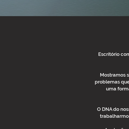
Escritório co
Mostramos se
problemas que 
uma forma
O DNA do noss
trabalharmos