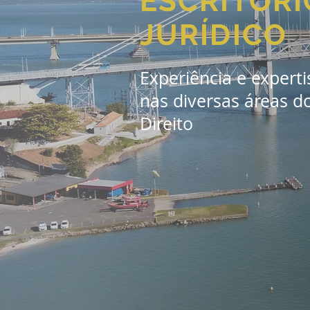
ESCRITÓRI
JURÍDICO
Experiência e experti
nas diversas áreas d
Direito